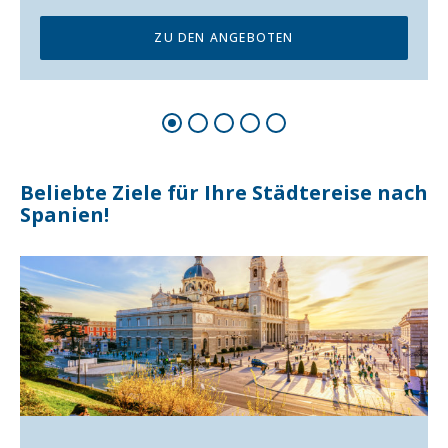
Unsere Länder & Städte
Reisetipps: Reisen mit Bus
oder Flug
Steirer fliegen lieber ab Graz
Mallorca zur Mandelblüte
Wunderbarer Inselzauber