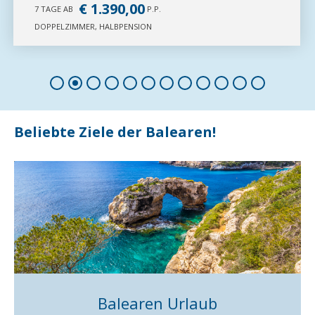
Globales Acuario 
Flug ab Wien
Vollpension
670 €
1 Woche ab
p.P.
zu den Angeboten