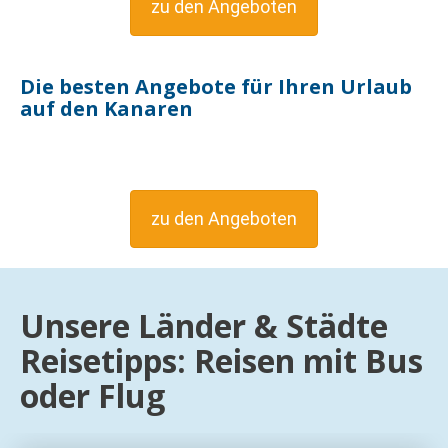
Mallorca
BLUESEA Mediodia 
Flug ab Wien
Vollpension
542 €
1 Woche ab
p.P.