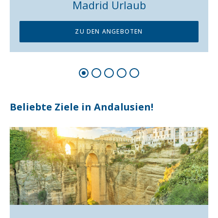
20.02. - 26.02.2027 (7 Tage)
1 weiterer Termin
€ 1.390,00
7 TAGE AB
P.P.
DOPPELZIMMER, HALBPENSION
Beliebte Ziele der Balearen!