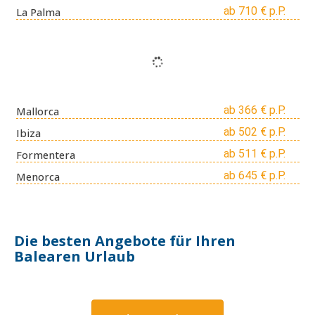
ab 710 € p.P.
La Palma
ab 366 € p.P.
Mallorca
ab 502 € p.P.
Ibiza
ab 511 € p.P.
Formentera
ab 645 € p.P.
Menorca
Die besten Angebote für Ihren
Balearen Urlaub
S`Arenal (Playa de Palma)