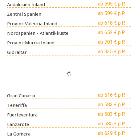
ab 595 € p.P.
Andalusien Inland
ab 599 € p.P.
Zentral Spanien
ab 618 € p.P.
Provinz Valencia Inland
ab 652 € p.P.
Nordspanien - Atlantikküste
ab 701 € p.P.
Provinz Murcia Inland
ab 935 € p.P.
Gibraltar
ab 516 € p.P.
Gran Canaria
ab 583 € p.P.
Teneriffa
ab 583 € p.P.
Fuerteventura
ab 585 € p.P.
Lanzarote
ab 629 € p.P.
La Gomera