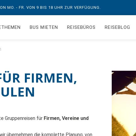
N MO. - FR. VON 9 BIS 18 UHR ZUR VERFÜGUNG.
ETHEMEN
BUS MIETEN
REISEBÜROS
REISEBLOG
n
FÜR FIRMEN,
HULEN
te Gruppenreisen für
Firmen, Vereine und
– wir übernehmen die komplette Planung, von