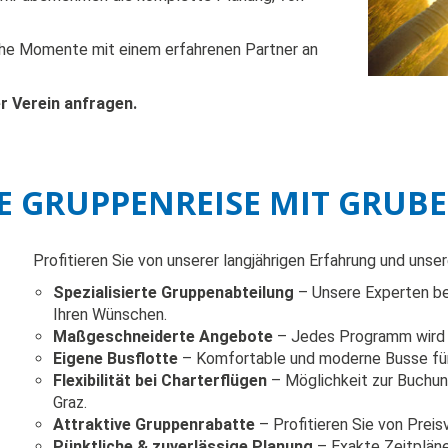
iche Momente mit einem erfahrenen Partner an
er Verein anfragen.
NE GRUPPENREISE MIT GRUBE
Profitieren Sie von unserer langjährigen Erfahrung und uns
Spezialisierte Gruppenabteilung
– Unsere Experten ber
Ihren Wünschen.
Maßgeschneiderte Angebote
– Jedes Programm wird s
Eigene Busflotte
– Komfortable und moderne Busse für
Flexibilität bei Charterflügen
– Möglichkeit zur Buchun
Graz.
Attraktive Gruppenrabatte
– Profitieren Sie von Preis
Pünktliche & zuverlässige Planung
– Exakte Zeitpläne