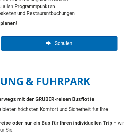
u allen Programmpunkten.
paketen und Restaurantbuchungen.
planen!
Schulen
TUNG & FUHRPARK
terwegs mit der GRUBER-reisen Busflotte
bieten höchsten Komfort und Sicherheit für Ihre
ise oder nur ein Bus für Ihren individuellen Trip
– wir
r Sie.