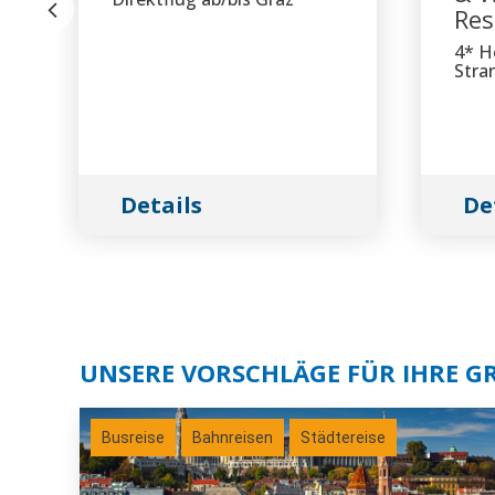
Res
4* H
Stran
Details
De
UNSERE VORSCHLÄGE FÜR IHRE G
Busreise
Bahnreisen
Städtereise