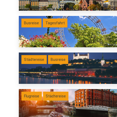
Busreise
Tagesfahrt
Städtereise
Busreise
Flugreise
Städtereise