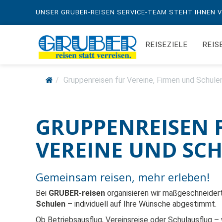
UNSER GRUBER-REISEN SERVICE-TEAM STEHT IHNEN VO
REISEZIELE
REIS
Gruppenreisen für Vereine, Firmen und Schule
GRUPPENREISEN 
VEREINE UND SC
Gemeinsam reisen, mehr erleben!
Bei
GRUBER-reisen
organisieren wir maßgeschneider
Schulen
– individuell auf Ihre Wünsche abgestimmt.
Ob Betriebsausflug, Vereinsreise oder Schulausflug 