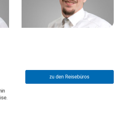
zu den Reisebüros
hin
ise.