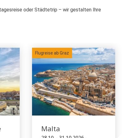
tagesreise oder Städtetrip – wir gestalten Ihre
Flugreise ab Graz
Flu
e
Malta
28.10. - 31.10.2026 -