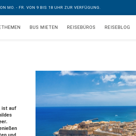
N MO. - FR. VON 9 BIS 18 UHR ZUR VERFÜGUNG.
ETHEMEN
BUS MIETEN
REISEBÜROS
REISEBLOG
ist auf
ildes
er.
genießen
ten und