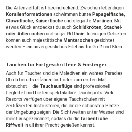
Die Artenvielfalt ist beeindruckend: Zwischen lebendigen
Korallenformationen
schwimmen bunte
Papageifische,
Clownfische, Kaiserfische
und elegante
Muränen
. Mit
etwas Glück entdeckst du auch
Schildkröten, Stachel-
oder Adlerrochen
und sogar
Riffhaie
. In einigen Gebieten
können auch majestätische
Mantarochen
gesichtet
werden – ein unvergessliches Erlebnis für Groß und Klein.
Tauchen für Fortgeschrittene & Einsteiger
Auch für Taucher sind die Malediven ein wahres Paradies.
Ob du bereits erfahren bist oder zum ersten Mal
abtauchst – die
Tauchausflüge
sind professionell
begleitet und bieten spektakuläre Tauchspots. Viele
Resorts verfügen über eigene Tauchschulen mit
zertifizierten Instruktoren, die dir die schönsten Plätze
der Umgebung zeigen. Die Sichtweiten unter Wasser sind
meist ausgezeichnet, sodass du die
farbenfrohe
Riffwelt
in all ihrer Pracht genießen kannst.