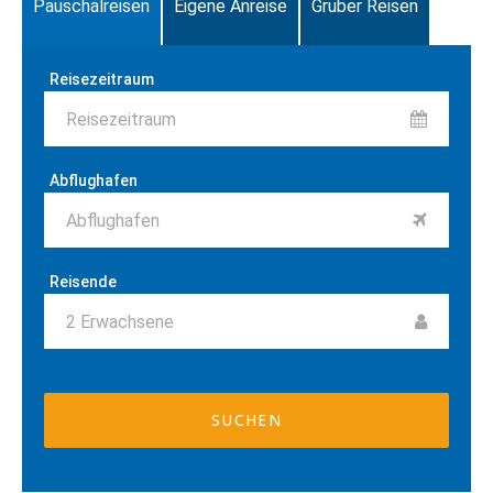
Pauschalreisen
Eigene Anreise
Gruber Reisen
Reisezeitraum
Reisezeitraum
Abflughafen
Abflughafen
Reisende
2
Erwachsene