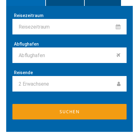
Reisezeitraum
Reisezeitraum
Abflughafen
Abflughafen
Reisende
2
Erwachsene