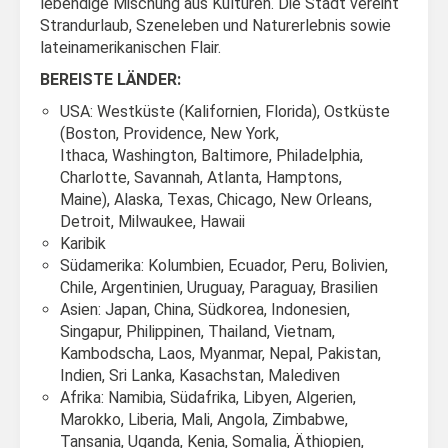
lebendige Mischung aus Kulturen. Die Stadt vereint
Strandurlaub, Szeneleben und Naturerlebnis sowie
lateinamerikanischen Flair.
BEREISTE LÄNDER:
USA: Westküste (Kalifornien, Florida), Ostküste
(Boston, Providence, New York,
Ithaca, Washington, Baltimore, Philadelphia,
Charlotte, Savannah, Atlanta, Hamptons,
Maine), Alaska, Texas, Chicago, New Orleans,
Detroit, Milwaukee, Hawaii
Karibik
Südamerika: Kolumbien, Ecuador, Peru, Bolivien,
Chile, Argentinien, Uruguay, Paraguay, Brasilien
Asien: Japan, China, Südkorea, Indonesien,
Singapur, Philippinen, Thailand, Vietnam,
Kambodscha, Laos, Myanmar, Nepal, Pakistan,
Indien, Sri Lanka, Kasachstan, Malediven
Afrika: Namibia, Südafrika, Libyen, Algerien,
Marokko, Liberia, Mali, Angola, Zimbabwe,
Tansania, Uganda, Kenia, Somalia, Äthiopien,