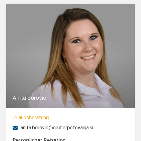
Anita Borovic
Urlaubsberatung
anita.borovic@gruberpotovanja.si
Persönlicher Reisetipp: