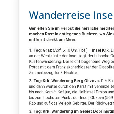
Wanderreise Inse
Genießen Sie im Herbst die herrliche medite
machen Rast in entlegenen Buchten, wo Sie a
entfernt direkt am Meer.
1. Tag: Graz
(Abf. 6.10 Uhr, Hbf.) –
Insel Krk.
D
an der Westküste der Insel liegt der hübsche O
Küstenwanderung. Der leicht begehbare Weg beg
Porat mit dem Franziskanerkloster der Glagolite
Zimmerbezug für 3 Nächte.
2. Tag: Krk:
Wanderung Berg Obzova.
Der Bus
und dann weiter durch den Karst mit vereinzelte
bis nach
Kornić, Košljun, die Halbinsel Prniba 
bis zum höchsten Punkt der Insel, Obzova (569
Rab und auf das Velebit Gebirge. Der Rückweg fü
3. Tag: Krk: Wanderung im Gebiet Dobrinjšti