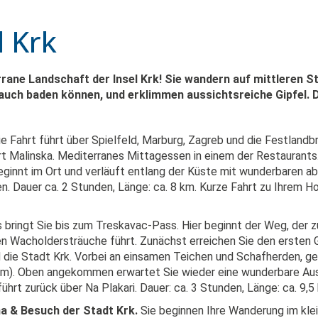
l Krk
rrane Landschaft der Insel Krk! Sie wandern auf mittleren 
uch baden können, und erklimmen aussichtsreiche Gipfel. D
ie Fahrt führt über Spielfeld, Marburg, Zagreb und die Festlandbr
rt Malinska. Mediterranes Mittagessen in einem der Restaurants
innt im Ort und verläuft entlang der Küste mit wunderbaren ab
n. Dauer ca. 2 Stunden, Länge: ca. 8 km. Kurze Fahrt zu Ihrem Ho
 bringt Sie bis zum Treskavac-Pass. Hier beginnt der Weg, der 
n Wacholdersträuche führt. Zunächst erreichen Sie den ersten Gipf
und die Stadt Krk. Vorbei an einsamen Teichen und Schafherden, 
 m). Oben angekommen erwartet Sie wieder eine wunderbare Aussi
hrt zurück über Na Plakari. Dauer: ca. 3 Stunden, Länge: ca. 9,5
na & Besuch der Stadt Krk.
Sie beginnen Ihre Wanderung im klei