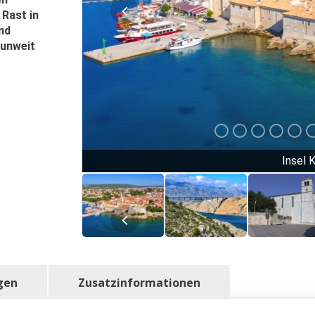
Rast in
nd
 unweit
Insel K
gen
Zusatzinformationen