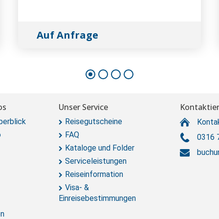
Auf Anfrage
os
Unser Service
Kontaktier
berblick
Reisegutscheine
Konta
o
FAQ
0316 
Kataloge und Folder
buchu
Serviceleistungen
Reiseinformation
Visa- &
Einreisebestimmungen
en