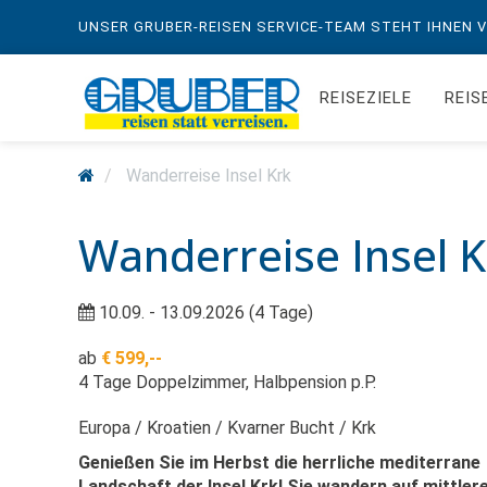
UNSER GRUBER-REISEN SERVICE-TEAM STEHT IHNEN VO
REISEZIELE
REIS
Wanderreise Insel Krk
Wanderreise Insel K
10.09. - 13.09.2026 (4 Tage)
ab
€ 599,--
4 Tage Doppelzimmer, Halbpension p.P.
Europa
Kroatien
Kvarner Bucht
Krk
Genießen Sie im Herbst die herrliche mediterrane
Landschaft der Insel Krk! Sie wandern auf mittler