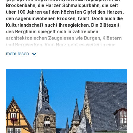
Brockenbahn, die Harzer Schmalspurbahn, die seit
über 100 Jahren auf den höchsten Gipfel des Harzes,
den sagenumwobenen Brocken, fährt. Doch auch die
Kulturlandschaft sucht ihresgleichen. Die Blütezeit
des Bergbaus spiegelt sich in zahlreichen
architektonischen Zeugnissen wie Burgen, Klöstern
und Bergwerken. Vom Harz geht es weiter in eine
ebenso malerische Region - die Lüneburger Heide - die
mehr lesen
sich vor allem im August in ein Meer aus lila Farben
verwandelt. Die traumhaft schöne Landschaft aus
Millionen Blüten, malerischen Bachläufen, Mooren und
Wacholderbüschen in Kombination mit reetgedeckten
Fachwerkshäusern versprüht einen ganz besonderen
Charme.