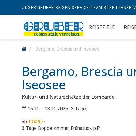
UNSER GRUBER-REISEN SERVICE-TEAM STEHT IHNEN VO
REISEZIELE
REIS
Bergamo, Brescia und Iseosee
Bergamo, Brescia u
Iseosee
Kultur- und Naturschätze der Lombardei
16.10. - 18.10.2026 (3 Tage)
ab
€ 559,--
3 Tage Doppelzimmer, Frühstück p.P.