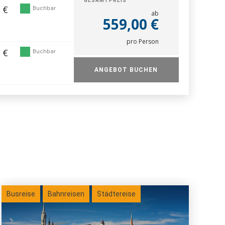
GESAMTPREIS
 €
Buchbar
ab
559,00 €
pro Person
 €
Buchbar
ANGEBOT BUCHEN
Busreise
Bahnreisen
Städtereise
Bus