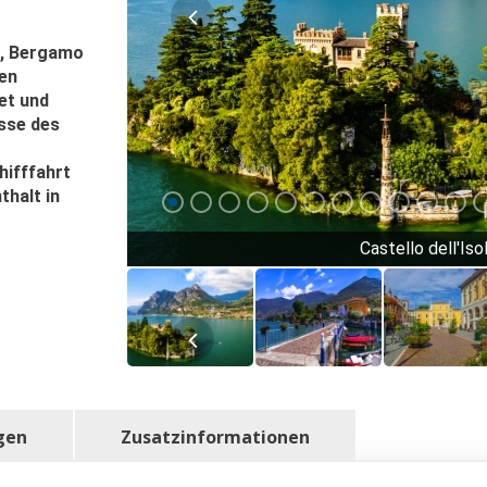
a, Bergamo
en
et und
isse des
hifffahrt
thalt in
Castello dell'Is
gen
Zusatzinformationen