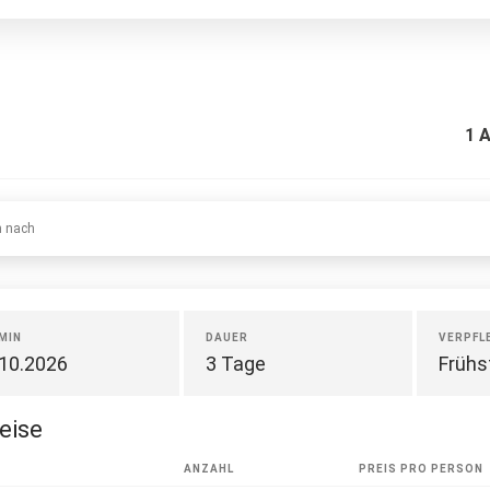
1
A
n nach
MIN
DAUER
VERPFL
.10.2026
3 Tage
Frühs
eise
R
ANZAHL
PREIS PRO PERSON