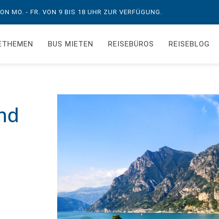
N MO. - FR. VON 9 BIS 18 UHR ZUR VERFÜGUNG.
ETHEMEN
BUS MIETEN
REISEBÜROS
REISEBLOG
nd