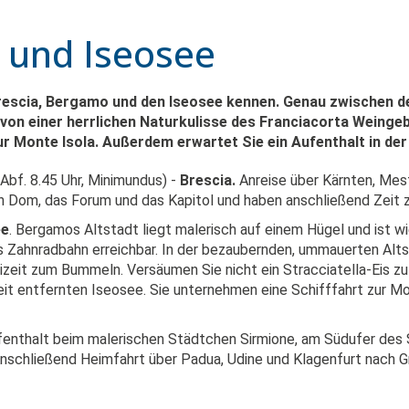
 und Iseosee
Brescia, Bergamo und den Iseosee kennen. Genau zwischen 
von einer herrlichen Naturkulisse des Franciacorta Weingebi
zur Monte Isola. Außerdem erwartet Sie ein Aufenthalt in d
Abf. 8.45 Uhr, Minimundus) -
Brescia
.
Anreise über Kärnten, Mes
en Dom, das Forum und das Kapitol und haben anschließend Zeit z
ee
. Bergamos Altstadt liegt malerisch auf einem Hügel und ist 
s Zahnradbahn erreichbar. In der bezaubernden, ummauerten Alt
zeit zum Bummeln. Versäumen Sie nicht ein Stracciatella-Eis zu
t entfernten Iseosee. Sie unternehmen eine Schifffahrt zur Mon
nthalt beim malerischen Städtchen Sirmione, am Südufer des Se
nschließend Heimfahrt über Padua, Udine und Klagenfurt nach Gra