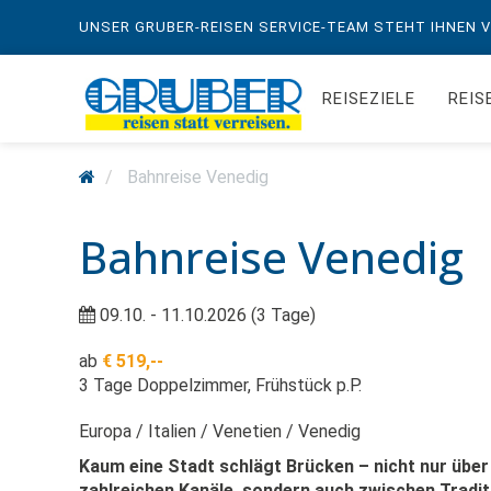
UNSER GRUBER-REISEN SERVICE-TEAM STEHT IHNEN VO
REISEZIELE
REIS
Bahnreise Venedig
Bahnreise Venedig
09.10. - 11.10.2026 (3 Tage)
ab
€ 519,--
3 Tage Doppelzimmer, Frühstück p.P.
Europa
Italien
Venetien
Venedig
Kaum eine Stadt schlägt Brücken – nicht nur über
zahlreichen Kanäle, sondern auch zwischen Tradit