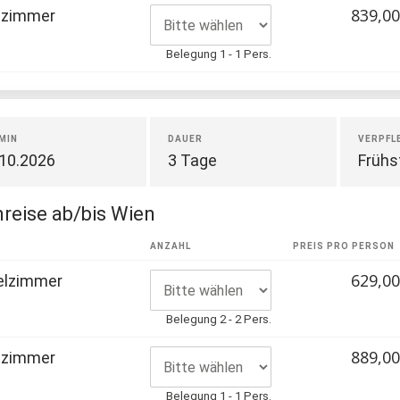
839,00
lzimmer
Belegung 1 - 1 Pers.
MIN
DAUER
VERPFL
.10.2026
3 Tage
Frühs
reise ab/bis Wien
R
ANZAHL
PREIS PRO PERSON
629,00
elzimmer
Belegung 2 - 2 Pers.
889,00
lzimmer
Belegung 1 - 1 Pers.