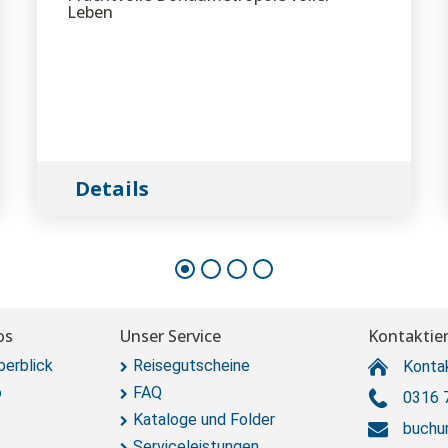
Leben
Details
os
Unser Service
Kontaktier
berblick
Reisegutscheine
Konta
o
FAQ
0316 
Kataloge und Folder
buchu
Serviceleistungen