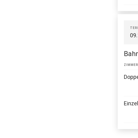
TER
09
Bahn
ZIMME
Dopp
Einze