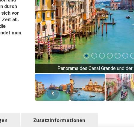
an durch
 sich vor
 Zeit ab.
die
findet man
Panorama des Canal Grande und der B
gen
Zusatzinformationen