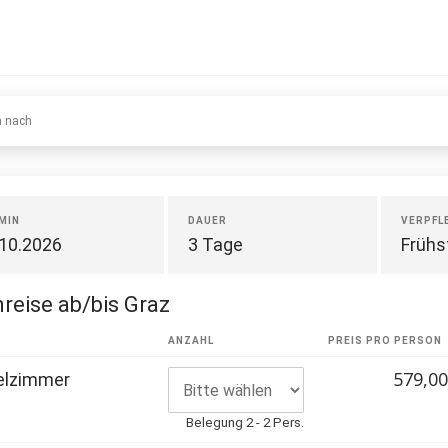
n nach
MIN
DAUER
VERPFL
.10.2026
3 Tage
Frühs
reise ab/bis Graz
R
ANZAHL
PREIS PRO PERSON
579,00
elzimmer
Belegung 2 - 2 Pers.