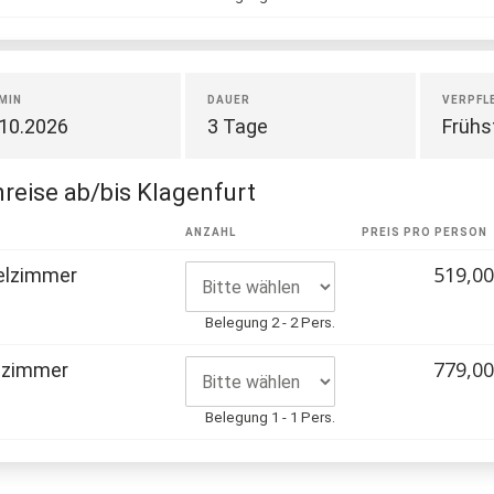
MIN
DAUER
VERPFL
.10.2026
3 Tage
Frühs
reise ab/bis Klagenfurt
R
ANZAHL
PREIS PRO PERSON
519,00
elzimmer
Belegung 2 - 2 Pers.
779,00
lzimmer
Belegung 1 - 1 Pers.