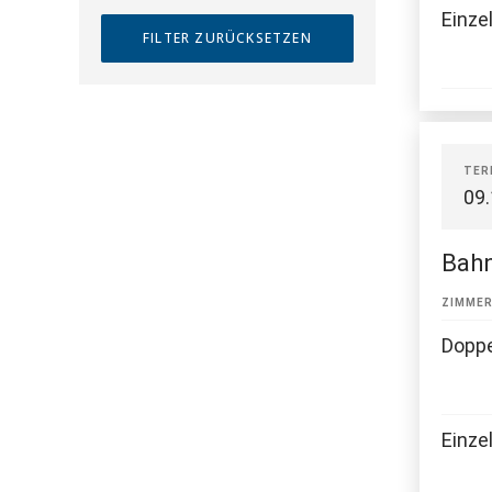
Einze
TER
09
Bahn
ZIMME
Dopp
Einze