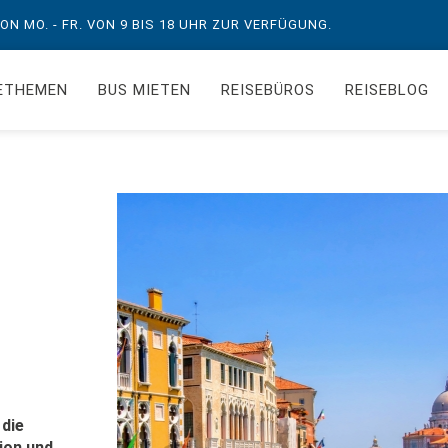
N MO. - FR. VON 9 BIS 18 UHR ZUR VERFÜGUNG.
ETHEMEN
BUS MIETEN
REISEBÜROS
REISEBLOG
 die
ion und