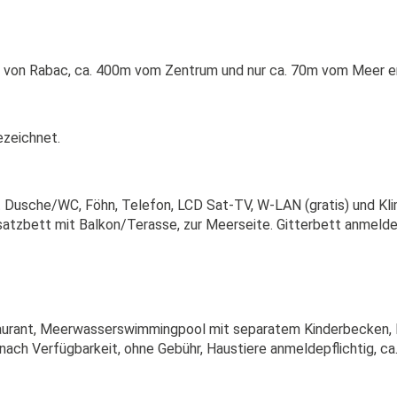
d von Rabac, ca. 400m vom Zentrum und nur ca. 70m vom Meer e
ezeichnet.
t Dusche/WC, Föhn, Telefon, LCD Sat-TV, W-LAN (gratis) und Kl
atzbett mit Balkon/Terasse, zur Meerseite. Gitterbett anmeldepfl
taurant, Meerwasserswimmingpool mit separatem Kinderbecken, P
ach Verfügbarkeit, ohne Gebühr, Haustiere anmeldepflichtig, ca. 