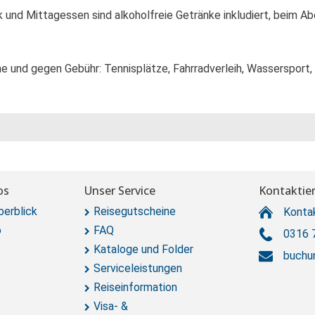
 und Mittagessen sind alkoholfreie Getränke inkludiert, beim A
 und gegen Gebühr: Tennisplätze, Fahrradverleih, Wassersport, 
os
Unser Service
Kontaktier
berblick
Reisegutscheine
Konta
o
FAQ
0316 
Kataloge und Folder
buchu
Serviceleistungen
Reiseinformation
Visa- &