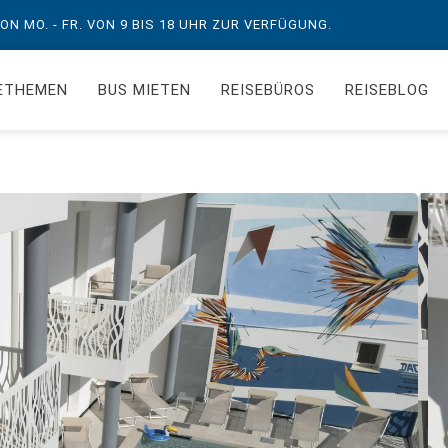
N MO. - FR. VON 9 BIS 18 UHR ZUR VERFÜGUNG.
ETHEMEN
BUS MIETEN
REISEBÜROS
REISEBLOG