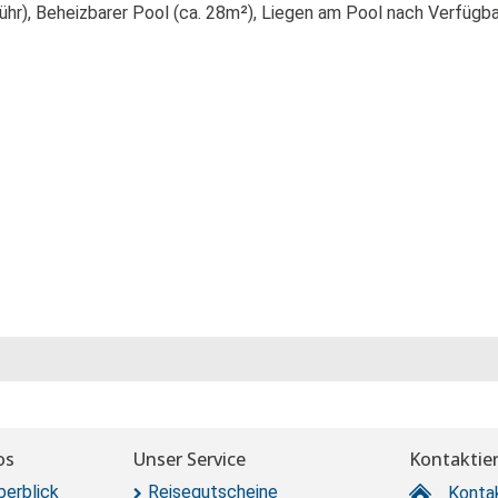
hr), Beheizbarer Pool (ca. 28m²), Liegen am Pool nach Verfügba
os
Unser Service
Kontaktier
berblick
Reisegutscheine
Konta