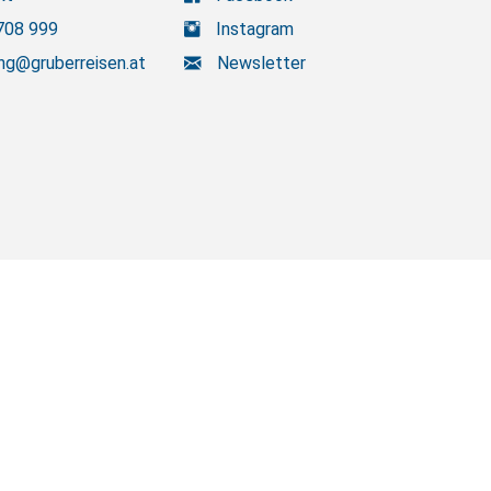
708 999
Instagram
ng@gruberreisen.at
Newsletter