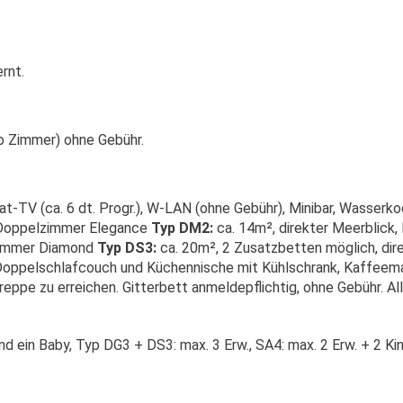
rnt.
o Zimmer) ohne Gebühr.
t-TV (ca. 6 dt. Progr.), W-LAN (ohne Gebühr), Minibar, Wasserk
. Doppelzimmer Elegance
Typ DM2:
ca. 14m², direkter Meerblick
lzimmer Diamond
Typ DS3:
ca. 20m², 2 Zusatzbetten möglich, dire
 Doppelschlafcouch und Küchennische mit Kühlschrank, Kaffeema
ppe zu erreichen. Gitterbett anmeldepflichtig, ohne Gebühr. All
nd ein Baby, Typ DG3 + DS3: max. 3 Erw., SA4: max. 2 Erw. + 2 Ki