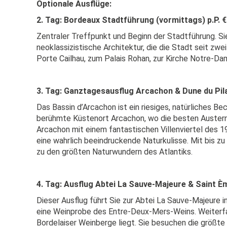
Optionale Ausflüge:
2. Tag: Bordeaux Stadtführung (vormittags) p.P. €
Zentraler Treffpunkt und Beginn der Stadtführung. S
neoklassizistische Architektur, die die Stadt seit zw
Porte Cailhau, zum Palais Rohan, zur Kirche Notre-D
3. Tag: Ganztagesausflug
Arcachon & Dune du Pilat
Das Bassin d’Arcachon ist ein riesiges, natürliches Be
berühmte Küstenort Arcachon, wo die besten Austern F
Arcachon mit einem fantastischen Villenviertel des 1
eine wahrlich beeindruckende Naturkulisse. Mit bis z
zu den größten Naturwundern des Atlantiks.
4. Tag: Ausflug Abtei La Sauve-Majeure & Saint Èmil
Dieser Ausflug führt Sie zur Abtei La Sauve-Majeure 
eine Weinprobe des Entre-Deux-Mers-Weins. Weiterfahr
Bordelaiser Weinberge liegt. Sie besuchen die größte m