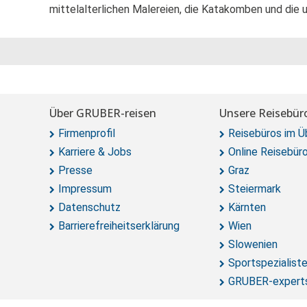
mittelalterlichen Malereien, die Katakomben und die u
Über GRUBER-reisen
Unsere Reisebür
Firmenprofil
Reisebüros im Ü
Karriere & Jobs
Online Reisebür
Presse
Graz
Impressum
Steiermark
Datenschutz
Kärnten
Barrierefreiheitserklärung
Wien
Slowenien
Sportspezialist
GRUBER-expert