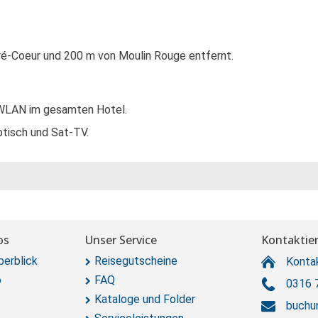
ré-Coeur und 200 m von Moulin Rouge entfernt.
 WLAN im gesamten Hotel.
tisch und Sat-TV.
os
Unser Service
Kontaktier
berblick
Reisegutscheine
Konta
o
FAQ
0316 
Kataloge und Folder
buchu