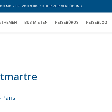
N MO. - FR. VON 9 BIS 18 UHR ZUR VERFÜGUNG.
ETHEMEN
BUS MIETEN
REISEBÜROS
REISEBLOG
ntmartre
» Paris